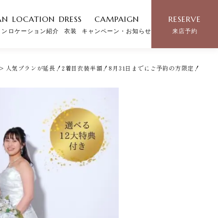
AN
LOCATION
DRESS
CAMPAIGN
RESERVE
ラン
ロケーション紹介
衣装
キャンペーン・お知らせ
来店予約
>
人気プランが延長！2着目衣装半額！8月31日までにご予約の方限定！