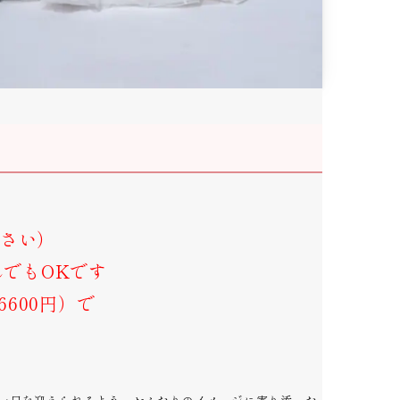
ださい）
れでもOKです
600円）で