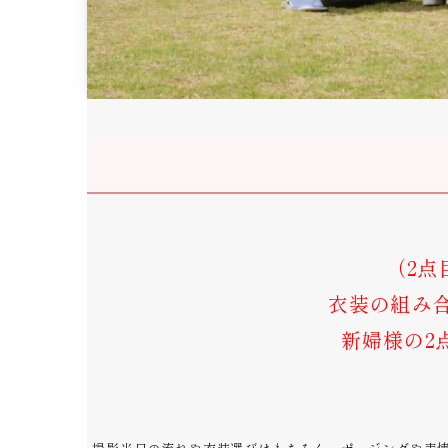
（2点
衣装の組み合
新婦様の2